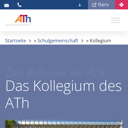
IServ
Startseite
»
Schulgemeinschaft
»
Kollegium
Das Kollegium des ATh
Das Kollegium des
ATh