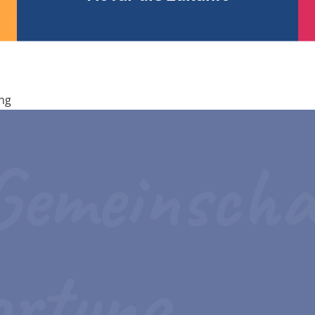
ung
 Gemeinscha
ortung