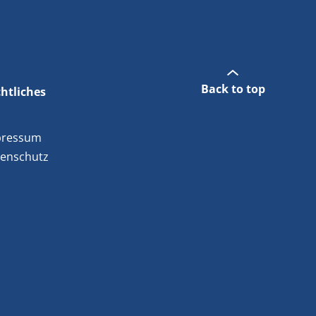
Back to top
htliches
pressum
enschutz